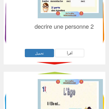
decrire une personne 2
أقرأ
تحميل