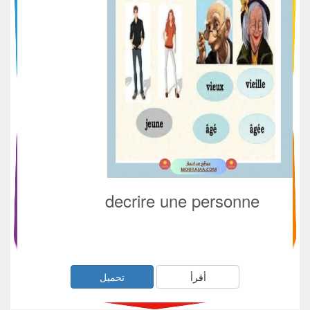
decrire une personne
أقرأ
تحميل