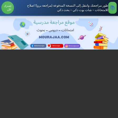
طور مراجعتك وانتقل إلى النسخة المدفوعة (مراجعة برو)! اصلاح
إشترك
للامتحانات – شات بوت ذكي – بحث ذكي
الآن