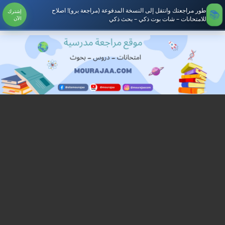
طور مراجعتك وانتقل إلى النسخة المدفوعة (مراجعة برو)! اصلاح
إشترك
للامتحانات – شات بوت ذكي – بحث ذكي
الآن