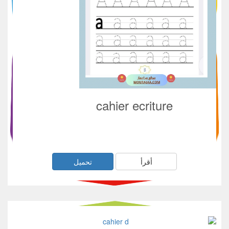
cahier ecriture
أقرأ
تحميل