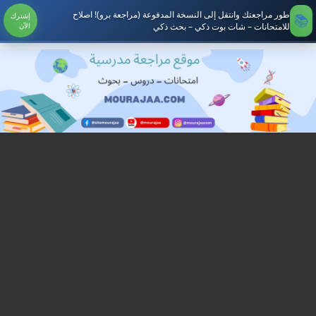
طور مراجعتك وانتقل إلى النسخة المدفوعة (مراجعة برو)! اصلاح
إشترك
للامتحانات – شات بوت ذكي – بحث ذكي
الآن