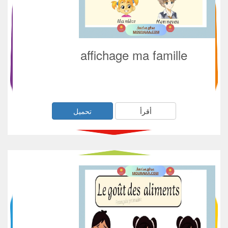
affichage ma famille
أقرأ
تحميل