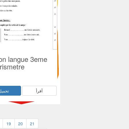
ion langue 3eme
trismetre
أقرأ
تحميل
19
20
21