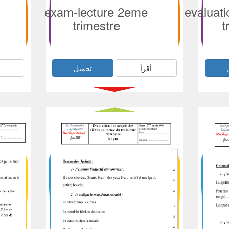
exam-lecture 2eme
evaluat
trimestre
t
أقرأ
تحميل