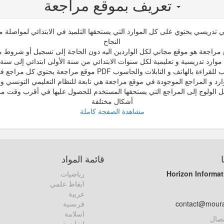
تعريف بموقع مراجعة
تدريسي يحتوي على كل الموارد التي يستحقها التلميذ في الابتدائي لمواصلة مسي
النجاح
مراجعة هو موقع مجاني لكل الواردين اليه دون الحاجة إلى تسجيل أو شروط م
وارد تدريسية و تعليمية لكل سنوات الابتدائي من سنة الأولى ابتدائي إلى سنة
اتف و التابلات والحاسوب PDF موقع مراجعة يحتوي كل مراجع في صيغ مختلفة
ارد و المراجع الموجودة في موقع مراجعة هي تابعة للنظام التعليمي التونسي و 
ل الولوج إلى المراجع التي يستحقها المستخدم للحصول عليها في أقرب وقت مم
أشكال مختلفة
مشاهدة الصفجة كاملة
قائمة المواد
Horizon Informat
رياضيات
ايقاظ علمي
عربية
contact@mour
فرنسية
اسلامة
تصال
انقليزية