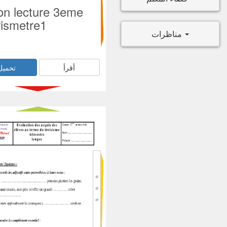
ion lecture 3eme
rismetre1
مناظرات
أقرأ
تحميل