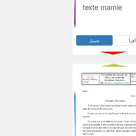
texte mamie
أقرأ
تحميل