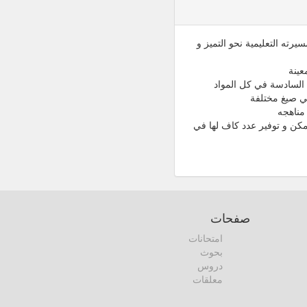
رته التعليمية نحو التميز و
عينة
 السادسة في كل المواد
مناهجه
كن و توفير عدد كاف لها في
صفحات
امتحانات
بحوث
دروس
معلقات