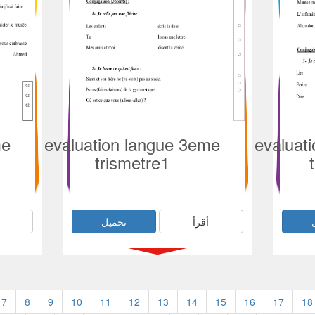
me
evaluation langue 3eme
evaluat
trismetre1
أقرأ
تحميل
7
8
9
10
11
12
13
14
15
16
17
18