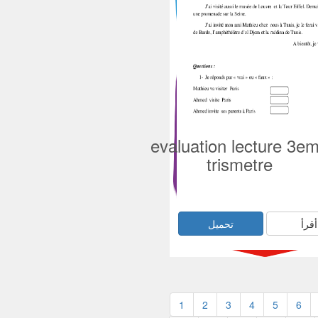
evaluation lecture 3e
trismetre
أقرأ
تحميل
1
2
3
4
5
6