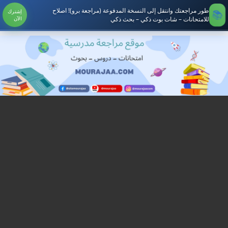
طور مراجعتك وانتقل إلى النسخة المدفوعة (مراجعة برو)! اصلاح
إشترك
للامتحانات – شات بوت ذكي – بحث ذكي
الآن