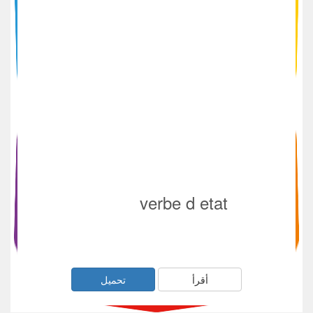
verbe d etat
أقرأ
تحميل