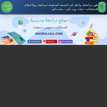
طور مراجعتك وانتقل إلى النسخة المدفوعة (مراجعة برو)! اصلاح
إشترك
للامتحانات – شات بوت ذكي – بحث ذكي
الآن