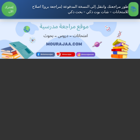
طور مراجعتك وانتقل إلى النسخة المدفوعة (مراجعة برو)! اصلاح
إشترك
للامتحانات – شات بوت ذكي – بحث ذكي
الآن