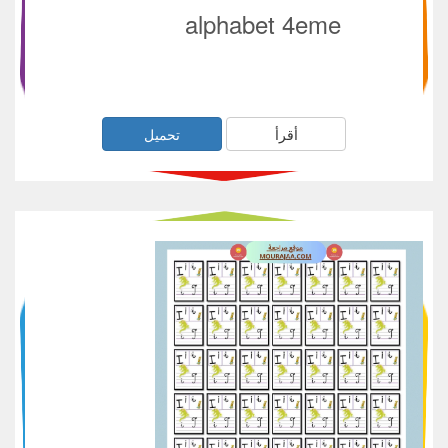
alphabet 4eme
أقرأ
تحميل