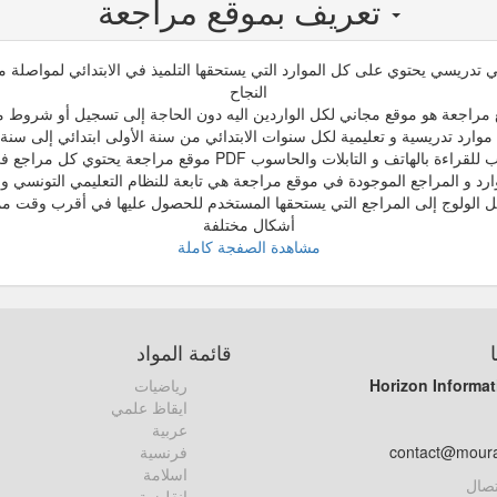
تعريف بموقع مراجعة
تدريسي يحتوي على كل الموارد التي يستحقها التلميذ في الابتدائي لمواصلة مسي
النجاح
مراجعة هو موقع مجاني لكل الواردين اليه دون الحاجة إلى تسجيل أو شروط م
وارد تدريسية و تعليمية لكل سنوات الابتدائي من سنة الأولى ابتدائي إلى سنة
اتف و التابلات والحاسوب PDF موقع مراجعة يحتوي كل مراجع في صيغ مختلفة
ارد و المراجع الموجودة في موقع مراجعة هي تابعة للنظام التعليمي التونسي و 
ل الولوج إلى المراجع التي يستحقها المستخدم للحصول عليها في أقرب وقت مم
أشكال مختلفة
مشاهدة الصفجة كاملة
قائمة المواد
Horizon Informat
رياضيات
ايقاظ علمي
عربية
contact@mour
فرنسية
اسلامة
تصال
انقليزية