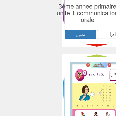
3ēme annee primair
unite 1 communicatio
orale
أقرأ
تحميل