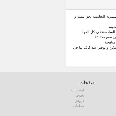
رته التعليمية نحو التميز و
عينة
 السادسة في كل المواد
مناهجه
كن و توفير عدد كاف لها في
صفحات
امتحانات
بحوث
دروس
معلقات