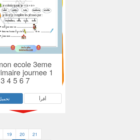
 mon ecole 3eme
imaire journee 1
 3 4 5 6 7
أقرأ
تحميل
19
20
21