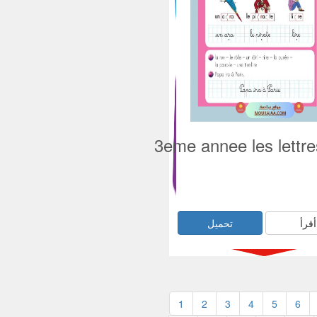
3eme annee les lettre
أقرأ
تحميل
1
2
3
4
5
6