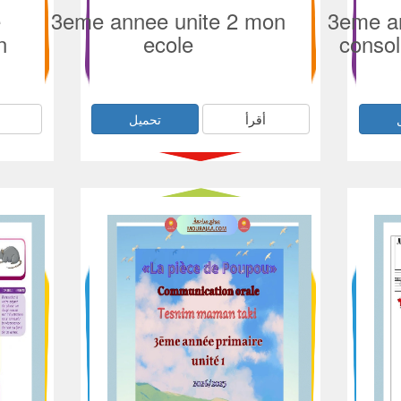
e
3eme annee unite 2 mon
3eme an
n
ecole
consol
أقرأ
تحميل