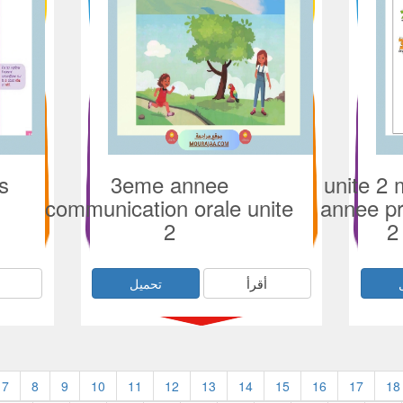
s
3eme annee
unite 2
communication orale unite
annee pr
2
2
أقرأ
تحميل
7
8
9
10
11
12
13
14
15
16
17
18