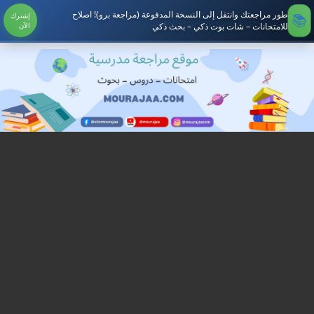
طور مراجعتك وانتقل إلى النسخة المدفوعة (مراجعة برو)! اصلاح
إشترك
للامتحانات – شات بوت ذكي – بحث ذكي
الآن