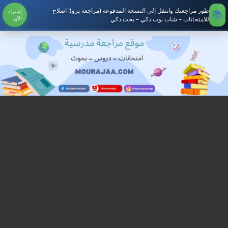
طور مراجعتك وانتقل إلى النسخة المدفوعة (مراجعة برو)! اصلاح
إشترك
للامتحانات – شات بوت ذكي – بحث ذكي
الآن