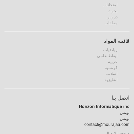
امتحانات
بحوث
دروس
معلقات
قائمة المواد
رياضيات
ايقاظ علمي
عربية
فرنسية
اسلامة
انقليزية
اتصل بنا
Horizon Informatique inc
تونس
تونس
contact@mourajaa.com
صفحة الاتصال