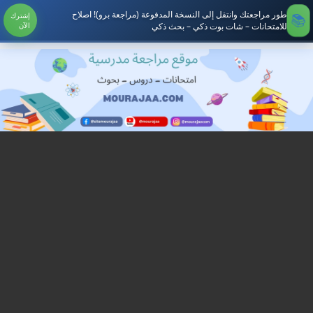
طور مراجعتك وانتقل إلى النسخة المدفوعة (مراجعة برو)! اصلاح
إشترك
للامتحانات – شات بوت ذكي – بحث ذكي
الآن