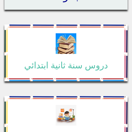
دروس سنة ثانية ابتدائي