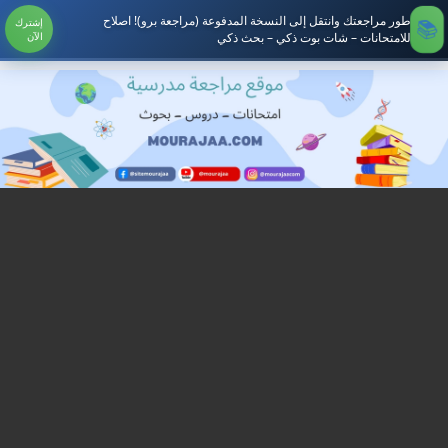
طور مراجعتك وانتقل إلى النسخة المدفوعة (مراجعة برو)! اصلاح
إشترك
للامتحانات – شات بوت ذكي – بحث ذكي
الآن