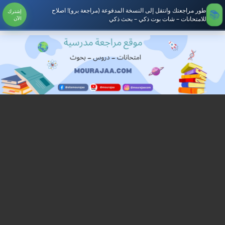
طور مراجعتك وانتقل إلى النسخة المدفوعة (مراجعة برو)! اصلاح
إشترك
للامتحانات – شات بوت ذكي – بحث ذكي
الآن