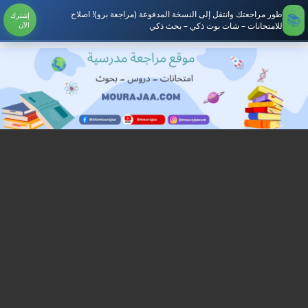
طور مراجعتك وانتقل إلى النسخة المدفوعة (مراجعة برو)! اصلاح
إشترك
للامتحانات – شات بوت ذكي – بحث ذكي
الآن