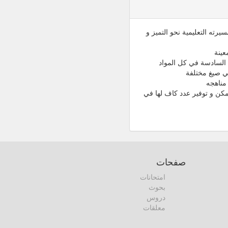
رته التعليمية نحو التميز و
عينة
 السادسة في كل المواد
مناهجه
كن و توفير عدد كاف لها في
صفحات
امتحانات
بحوث
دروس
معلقات