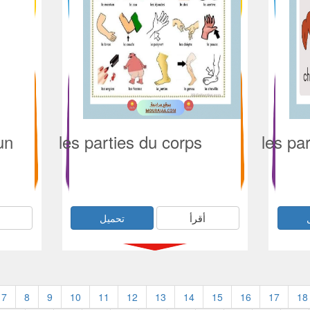
un
les parties du corps
les pa
أقرأ
تحميل
7
8
9
10
11
12
13
14
15
16
17
18