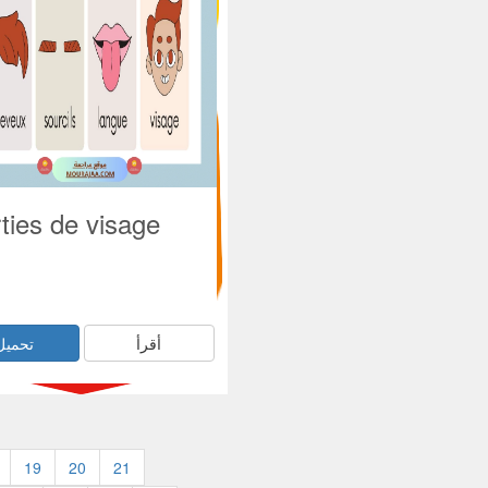
rties de visage
أقرأ
تحميل
19
20
21