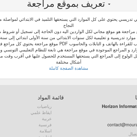
تعريف بموقع مراجعة
تدريسي يحتوي على كل الموارد التي يستحقها التلميذ في الابتدائي لمواصلة مسي
النجاح
مراجعة هو موقع مجاني لكل الواردين اليه دون الحاجة إلى تسجيل أو شروط م
وارد تدريسية و تعليمية لكل سنوات الابتدائي من سنة الأولى ابتدائي إلى سنة
اتف و التابلات والحاسوب PDF موقع مراجعة يحتوي كل مراجع في صيغ مختلفة
ارد و المراجع الموجودة في موقع مراجعة هي تابعة للنظام التعليمي التونسي و 
ل الولوج إلى المراجع التي يستحقها المستخدم للحصول عليها في أقرب وقت مم
أشكال مختلفة
مشاهدة الصفجة كاملة
قائمة المواد
Horizon Informat
رياضيات
ايقاظ علمي
عربية
contact@mour
فرنسية
اسلامة
تصال
انقليزية