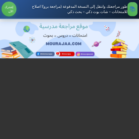
طور مراجعتك وانتقل إلى النسخة المدفوعة (مراجعة برو)! اصلاح
إشترك
للامتحانات – شات بوت ذكي – بحث ذكي
الآن