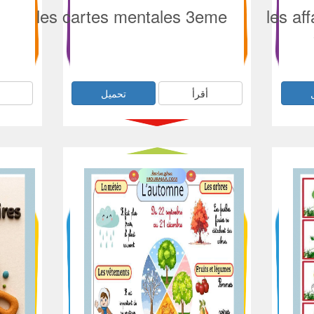
les cartes mentales 3eme
les af
أقرأ
تحميل