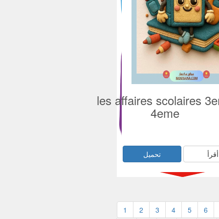
les affaires scolaires 3
4eme
أقرأ
تحميل
1
2
3
4
5
6