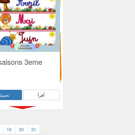
 saisons 3eme
أقرأ
تحميل
19
20
21