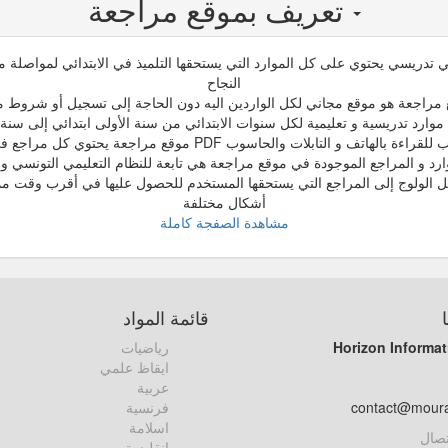
تعريف بموقع مراجعة
تدريسي يحتوي على كل الموارد التي يستحقها التلميذ في الابتدائي لمواصلة مسي
النجاح
مراجعة هو موقع مجاني لكل الواردين اليه دون الحاجة إلى تسجيل أو شروط م
وارد تدريسية و تعليمية لكل سنوات الابتدائي من سنة الأولى ابتدائي إلى سنة
اتف و التابلات والحاسوب PDF موقع مراجعة يحتوي كل مراجع في صيغ مختلفة
ارد و المراجع الموجودة في موقع مراجعة هي تابعة للنظام التعليمي التونسي و 
ل الولوج إلى المراجع التي يستحقها المستخدم للحصول عليها في أقرب وقت مم
أشكال مختلفة
مشاهدة الصفجة كاملة
قائمة المواد
Horizon Informat
رياضيات
ايقاظ علمي
عربية
contact@mour
فرنسية
اسلامة
تصال
انقليزية