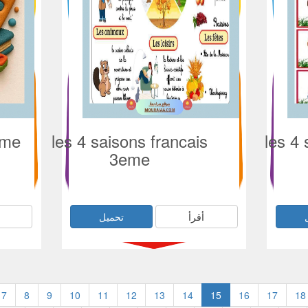
eme
les 4 saisons francais
les 4
3eme
أقرأ
تحميل
7
8
9
10
11
12
13
14
15
16
17
18