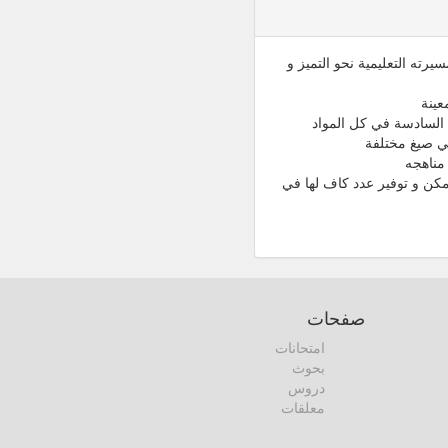
رته التعليمية نحو التميز و
عينة
 السادسة في كل المواد
مناهجه
كن و توفير عدد كاف لها في
صفحات
امتحانات
بحوث
دروس
معلقات