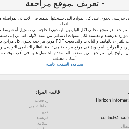
تعريف بموقع مراجعة
تدريسي يحتوي على كل الموارد التي يستحقها التلميذ في الابتدائي لمواصلة مسي
النجاح
مراجعة هو موقع مجاني لكل الواردين اليه دون الحاجة إلى تسجيل أو شروط م
وارد تدريسية و تعليمية لكل سنوات الابتدائي من سنة الأولى ابتدائي إلى سنة
اتف و التابلات والحاسوب PDF موقع مراجعة يحتوي كل مراجع في صيغ مختلفة
ارد و المراجع الموجودة في موقع مراجعة هي تابعة للنظام التعليمي التونسي و 
ل الولوج إلى المراجع التي يستحقها المستخدم للحصول عليها في أقرب وقت مم
أشكال مختلفة
مشاهدة الصفجة كاملة
قائمة المواد
Horizon Informat
رياضيات
ايقاظ علمي
عربية
contact@mour
فرنسية
اسلامة
تصال
انقليزية