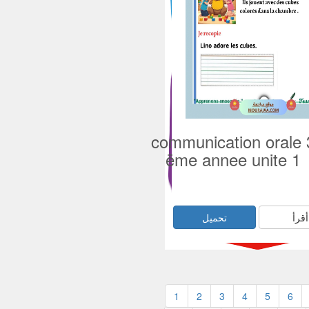
communication orale 
ēme annee unite 1
أقرأ
تحميل
1
2
3
4
5
6