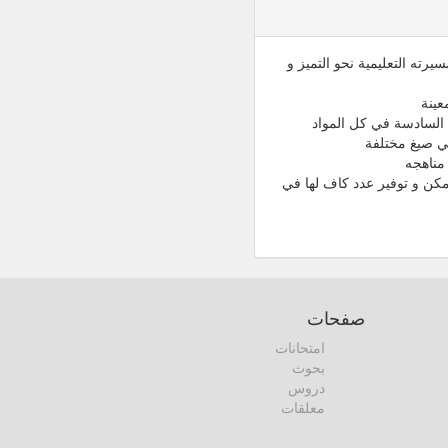
رته التعليمية نحو التميز و
عينة
 السادسة في كل المواد
مناهجه
كن و توفير عدد كاف لها في
صفحات
امتحانات
بحوث
دروس
معلقات