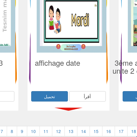
3
affichage date
3ēme a
unite 2
أقرأ
تحميل
7
8
9
10
11
12
13
14
15
16
17
18