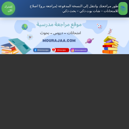
طور مراجعتك وانتقل إلى النسخة المدفوعة (مراجعة برو)! اصلاح
إشترك
للامتحانات – شات بوت ذكي – بحث ذكي
الآن