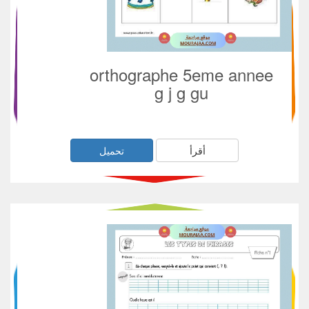
orthographe 5eme annee
g j g gu
أقرأ
تحميل