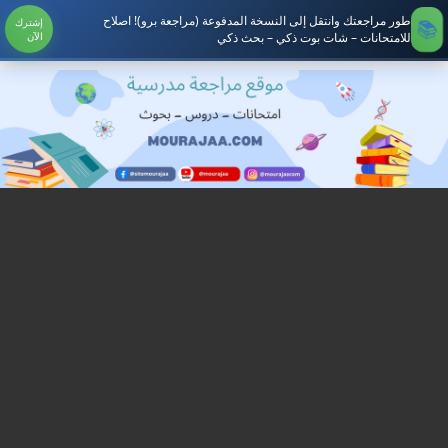
طور مراجعتك وانتقل إلى النسخة المدفوعة (مراجعة برو)! اصلاح
إشترك
للامتحانات – شات بوت ذكي – بحث ذكي
الآن