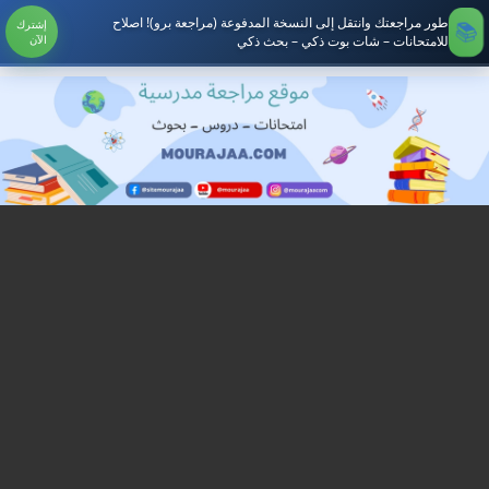
طور مراجعتك وانتقل إلى النسخة المدفوعة (مراجعة برو)! اصلاح
إشترك
للامتحانات – شات بوت ذكي – بحث ذكي
الآن