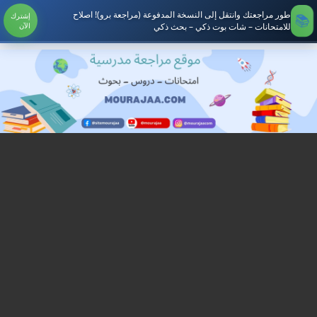
طور مراجعتك وانتقل إلى النسخة المدفوعة (مراجعة برو)! اصلاح
إشترك
للامتحانات – شات بوت ذكي – بحث ذكي
الآن